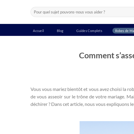
Passer
Recherche
au
pour :
contenu
Accueil
Blog
Guides Complets
Robes de Ma
Comment s’asse
Vous vous mariez bientôt et vous avez choisi la rob
de vous asseoir sur le trône de votre mariage. M
déchirer ? Dans cet article, nous vous expliquons l