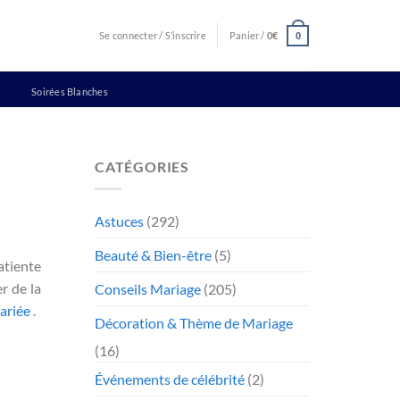
Se connecter / S’inscrire
Panier /
0
€
0
Soirées Blanches
CATÉGORIES
Astuces
(292)
Beauté & Bien-être
(5)
atiente
r de la
Conseils Mariage
(205)
ariée
.
Décoration & Thème de Mariage
(16)
Événements de célébrité
(2)