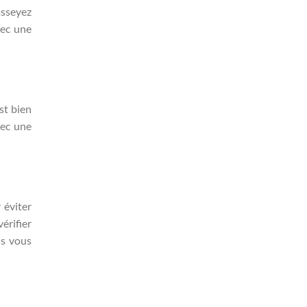
asseyez
vec une
est bien
vec une
 éviter
érifier
ns vous