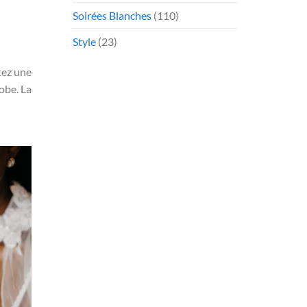
Soirées Blanches
(110)
Style
(23)
tez une
obe. La