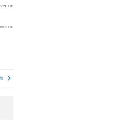
uver un
uver un
ée