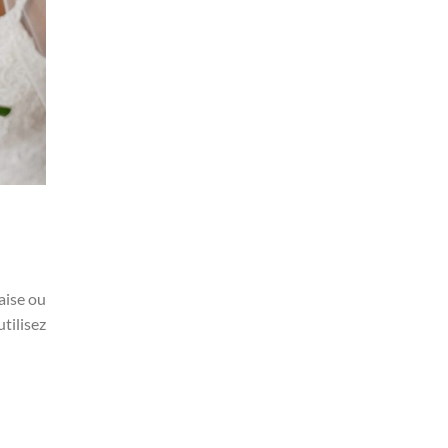
aise ou
tilisez