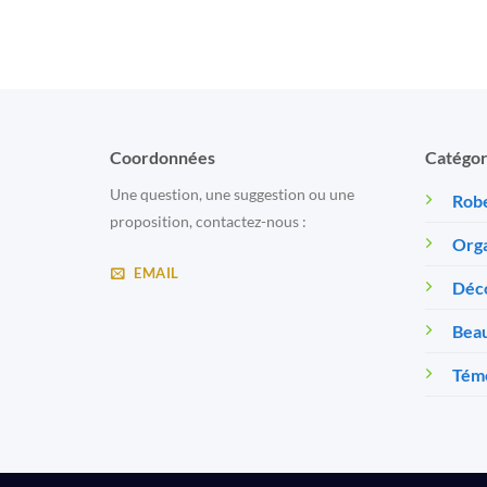
Coordonnées
Catégor
Une question, une suggestion ou une
Robe
proposition, contactez-nous :
Orga
EMAIL
Déc
Beau
Témo