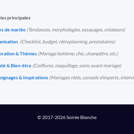
ies principales
s de mariée
(Tendances, morphologies, essayages, créateurs)
nisation
️
(Checklist, budget, rétroplanning, prestataires)
oration & Thèmes
(Mariage bohème, chic, champêtre, etc.)
té & Bien-être
(Coiffures, maquillage, soins avant mariage)
ignages & Inspirations
(Mariages réels, conseils d’experts, interv
© 2017-2026 Soirée Blanche