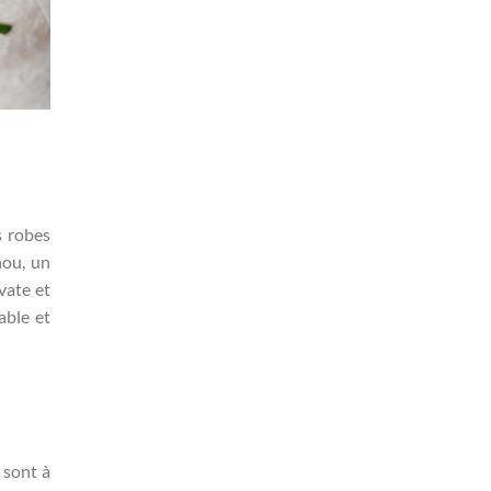
s robes
nou, un
vate et
able et
 sont à