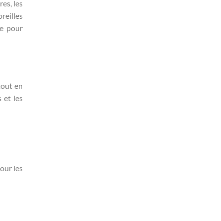
res, les
reilles
le pour
tout en
 et les
pour les