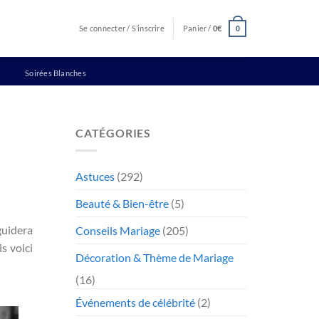
Se connecter / S’inscrire
Panier /
0
€
0
Soirées Blanches
CATÉGORIES
Astuces
(292)
Beauté & Bien-être
(5)
guidera
Conseils Mariage
(205)
s voici
Décoration & Thème de Mariage
(16)
Événements de célébrité
(2)