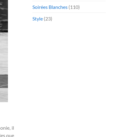
Soirées Blanches
(110)
Style
(23)
nie, il
les que