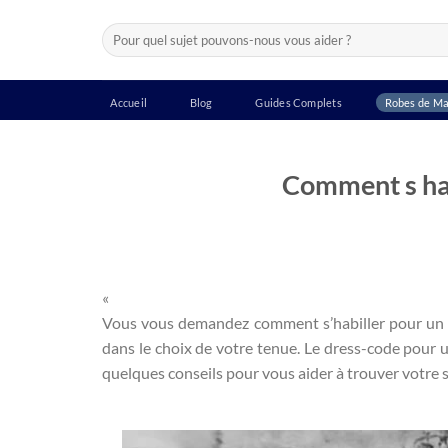
Passer
Recherche
au
pour :
contenu
Accueil
Blog
Guides Complets
Robes de Ma
Comment s hab
«
Vous vous demandez comment s’habiller pour un mar
dans le choix de votre tenue. Le dress-code pour un
quelques conseils pour vous aider à trouver votre s