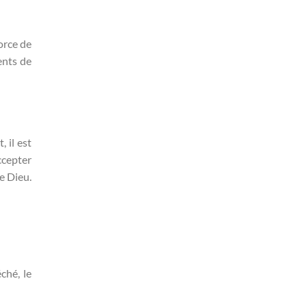
orce de
ents de
 il est
ccepter
e Dieu.
ché, le