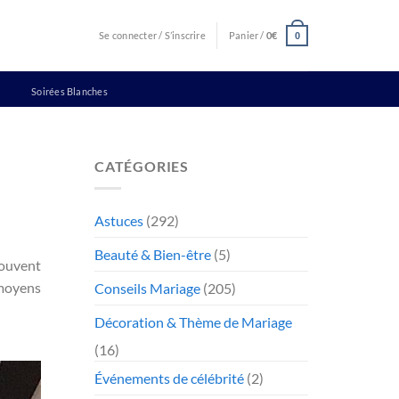
Se connecter / S’inscrire
Panier /
0
€
0
Soirées Blanches
CATÉGORIES
Astuces
(292)
Beauté & Bien-être
(5)
rouvent
 moyens
Conseils Mariage
(205)
Décoration & Thème de Mariage
(16)
Événements de célébrité
(2)