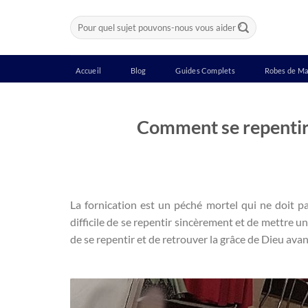
Passer
Recherche
au
pour :
contenu
Accueil
Blog
Guides Complets
Robes de Ma
Comment se repentir 
La fornication est un péché mortel qui ne doit p
difficile de se repentir sincèrement et de mettre 
de se repentir et de retrouver la grâce de Dieu avan