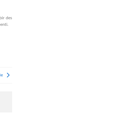
bir des
enti.
ée