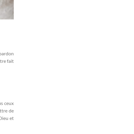
 pardon
re fait
us ceux
ttre de
Dieu et