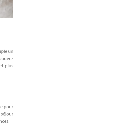
uple un
 pouvez
et plus
ge pour
 séjour
nces.