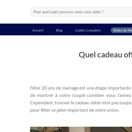
Passer
Recherche
au
pour :
contenu
Accueil
Blog
Guides Complets
Robes de Ma
Quel cadeau off
Fêter 20 ans de mariage est une étape importante e
de montrer à votre couple combien vous l’aimez e
Cependant, trouver le cadeau idéal n’est pas toujou
pour fêter ce jalon important de votre union.