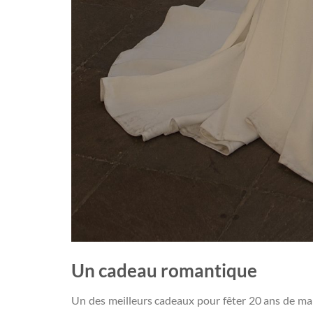
Un cadeau romantique
Un des meilleurs cadeaux pour fêter 20 ans de mar