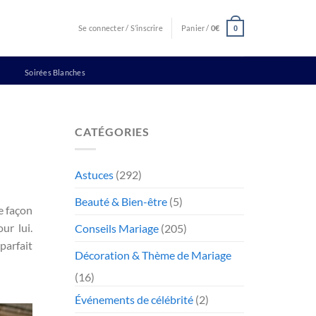
Se connecter / S’inscrire
Panier /
0
€
0
Soirées Blanches
CATÉGORIES
Astuces
(292)
Beauté & Bien-être
(5)
e façon
ur lui.
Conseils Mariage
(205)
parfait
Décoration & Thème de Mariage
(16)
Événements de célébrité
(2)