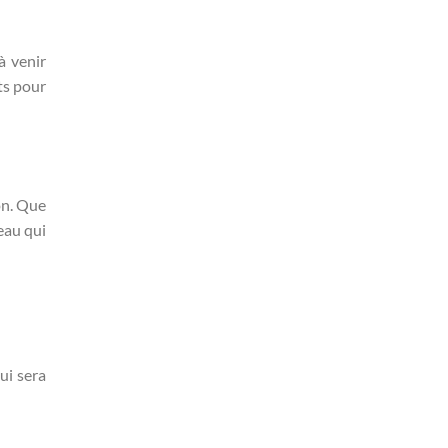
à venir
ts pour
on. Que
eau qui
ui sera