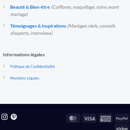
Beauté & Bien-être
(Coiffures, maquillage, soins avant
mariage)
Témoignages & Inspirations
(Mariages réels, conseils
d’experts, interviews)
Informations légales
Politique de Confidentialité
Mentions Légales
MasterCard
Visa
America
P
Express
S