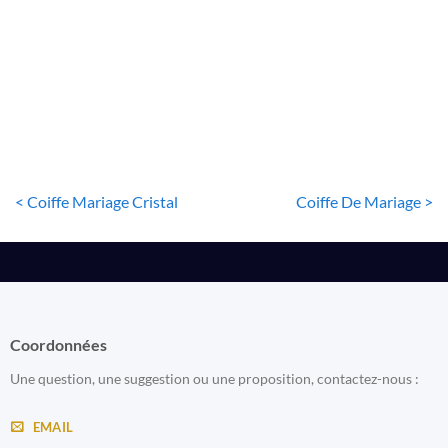
BIJOUX DE TÊTE
Couronne De Mariée Princesse
10
€
< Coiffe Mariage Cristal
Coiffe De Mariage >
Coordonnées
Une question, une suggestion ou une proposition, contactez-nous :
EMAIL