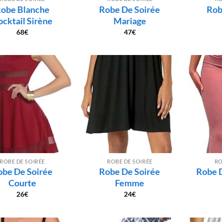
obe Blanche
Robe De Soirée
Rob
ocktail Sirène
Mariage
68
€
47
€
ROBE DE SOIRÉE
ROBE DE SOIRÉE
RO
obe De Soirée
Robe De Soirée
Robe 
Courte
Femme
26
€
24
€