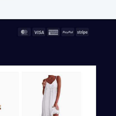
MasterCard
Visa
American
PayPal
Stripe
Express