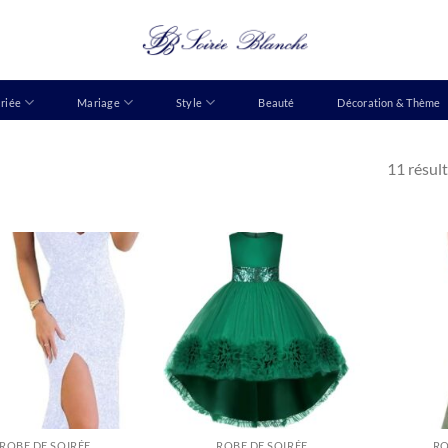
riée
Mariage
Style
Beauté
Décoration & Thème
11 résult
ROBE DE SOIRÉE
ROBE DE SOIRÉE
RO