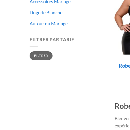
Accessoires Mariage
Lingerie Blanche
Autour du Mariage
FILTRER PAR TARIF
Prix
Prix
FILTRER
min
max
Robe
Robe
Bienve
expérie