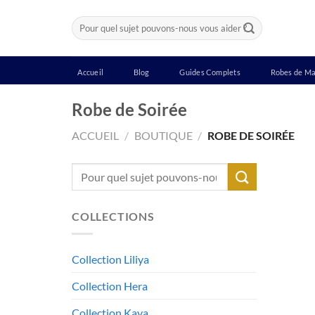
Passer
Recherche
au
pour :
contenu
Accueil
Blog
Guides Complets
Robes de Ma
Robe de Soirée
ACCUEIL
/
BOUTIQUE
/
ROBE DE SOIRÉE
Recherche
pour :
COLLECTIONS
Collection Liliya
Collection Hera
Collection Kaya