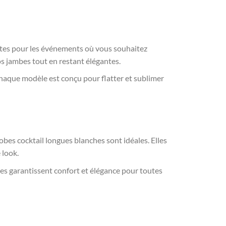
ites pour les événements où vous souhaitez
vos jambes tout en restant élégantes.
haque modèle est conçu pour flatter et sublimer
obes cocktail longues blanches sont idéales. Elles
 look.
bes garantissent confort et élégance pour toutes