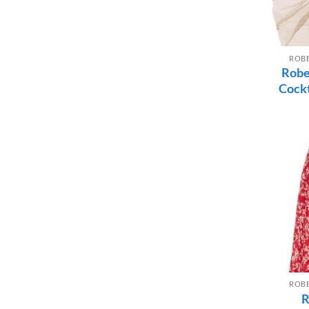
ROBE
Robe
Cockt
ROBE
R