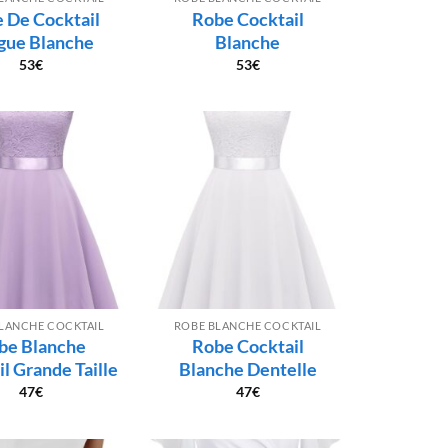
 De Cocktail
Robe Cocktail
gue Blanche
Blanche
53
€
53
€
LANCHE COCKTAIL
ROBE BLANCHE COCKTAIL
be Blanche
Robe Cocktail
l Grande Taille
Blanche Dentelle
47
€
47
€