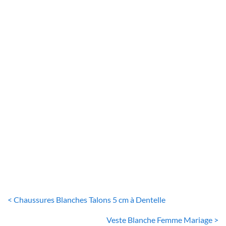
CHAUSSURES BLANCHES
Baskets Just Married
79
€
< Chaussures Blanches Talons 5 cm à Dentelle
Veste Blanche Femme Mariage >