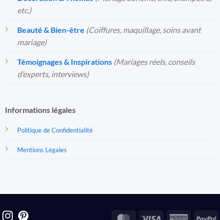
etc.)
Beauté & Bien-être
(Coiffures, maquillage, soins avant
mariage)
Témoignages & Inspirations
(Mariages réels, conseils
d’experts, interviews)
Informations légales
Politique de Confidentialité
Mentions Légales
MasterCard
Visa
America
P