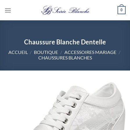
Passer
0
au
contenu
Chaussure Blanche Dentelle
ACCUEIL
/
BOUTIQUE
/
ACCESSOIRES MARIAGE
/
CHAUSSURES BLANCHES