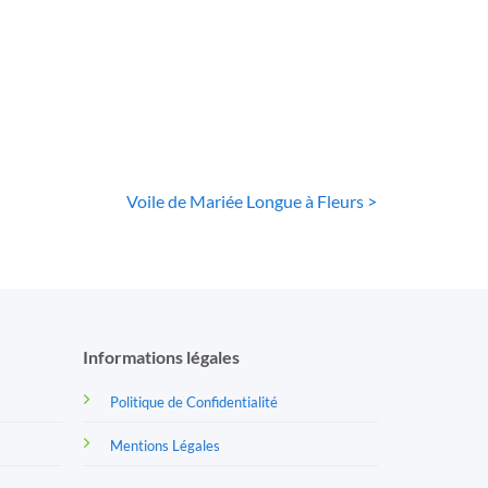
le de Mariée
Voile De Mariée
gue à Fleurs
Court A Perles
10
€
11
€
Voile de Mariée Longue à Fleurs >
Informations légales
Politique de Confidentialité
Mentions Légales