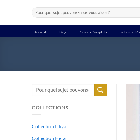
Passer
Recherche
au
pour :
contenu
Accueil
Blog
Guides Complets
Robes de Ma
Recherche
pour :
COLLECTIONS
Collection Liliya
Collection Hera