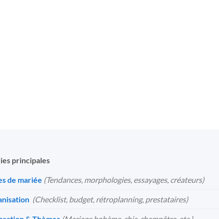
g Voile de Mariée
Voile de Mariée Long
Voi
Dentellé
A Dentelle
Lon
11
€
11
€
ies principales
s de mariée
(Tendances, morphologies, essayages, créateurs)
nisation
️
(Checklist, budget, rétroplanning, prestataires)
oration & Thèmes
(Mariage bohème, chic, champêtre, etc.)