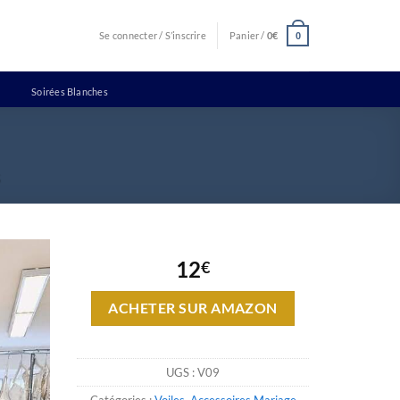
Se connecter / S’inscrire
Panier /
0
€
0
Soirées Blanches
12
€
ACHETER SUR AMAZON
UGS :
V09
Catégories :
Voiles
,
Accessoires Mariage