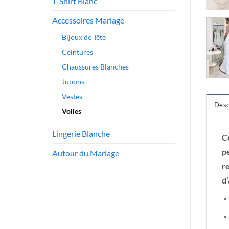
T-Shirt Blanc
Accessoires Mariage
Bijoux de Tête
Ceintures
Chaussures Blanches
Jupons
Vestes
Desc
Voiles
Lingerie Blanche
C
p
Autour du Mariage
r
d’