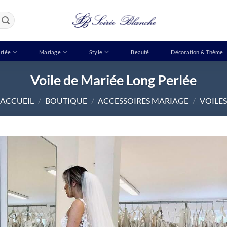
riée
Mariage
Style
Beauté
Décoration & Thème
Voile de Mariée Long Perlée
ACCUEIL
/
BOUTIQUE
/
ACCESSOIRES MARIAGE
/
VOILES