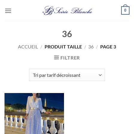
Passer
0
au
contenu
36
ACCUEIL
/
PRODUIT TAILLE
/
36
/
PAGE 3
FILTRER