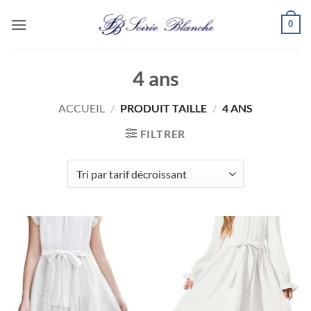
Passer
0
au
contenu
4 ans
ACCUEIL
/
PRODUIT TAILLE
/
4 ANS
FILTRER