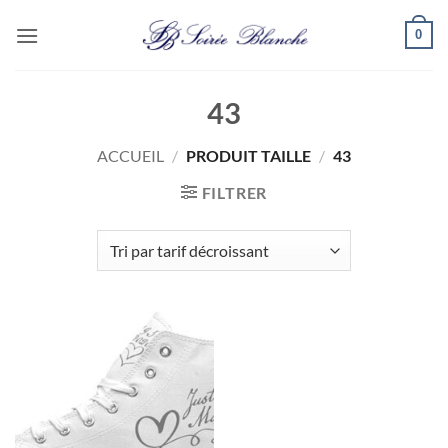
Passer
0
au
contenu
43
ACCUEIL
/
PRODUIT TAILLE
/
43
FILTRER