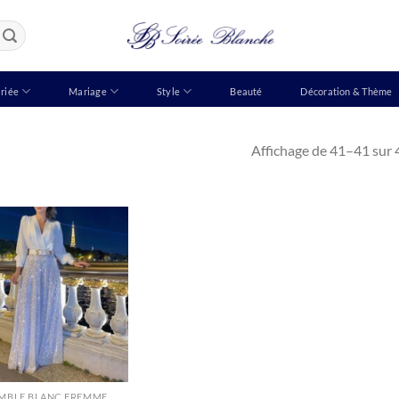
riée
Mariage
Style
Beauté
Décoration & Thème
Affichage de 41–41 sur 
MBLE BLANC FREMME