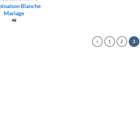
inaison Blanche
Mariage
4
€
1
2
3