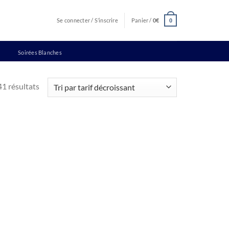
Se connecter / S’inscrire
Panier /
0
€
0
Soirées Blanches
Trié
41 résultats
par
prix
décroissant