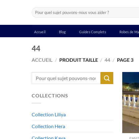
Passer
Recherche
au
pour :
contenu
Accueil
Blog
Guides Complets
Robes de Ma
44
ACCUEIL
/
PRODUIT TAILLE
/
44
/
PAGE 3
Recherche
pour :
COLLECTIONS
Collection Liliya
Collection Hera
Collection Kaya
ENSE