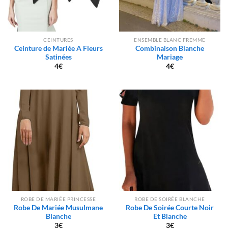
CEINTURES
ENSEMBLE BLANC FREMME
Ceinture de Mariée A Fleurs
Combinaison Blanche
Satinées
Mariage
4
€
4
€
ROBE DE MARIÉE PRINCESSE
ROBE DE SOIRÉE BLANCHE
Robe De Mariée Musulmane
Robe De Soirée Courte Noir
Blanche
Et Blanche
3
€
3
€