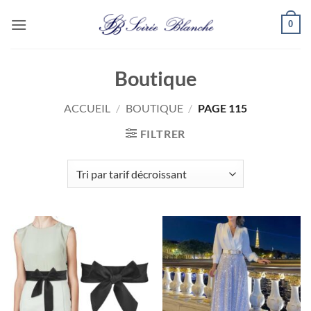
Passer
0
au
contenu
Boutique
ACCUEIL
/
BOUTIQUE
/
PAGE 115
FILTRER