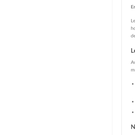
E
Le
ho
d
L
A
m
N