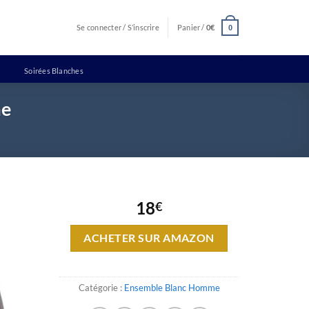
Se connecter / S’inscrire
Panier /
0
€
0
Soirées Blanches
me
18
€
ACHETER SUR AMAZON
Catégorie :
Ensemble Blanc Homme