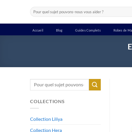
Passer
Recherche
au
pour :
contenu
Accueil
Blog
Guides Complets
Robes de Ma
E
Recherche
pour :
COLLECTIONS
Collection Liliya
Collection Hera