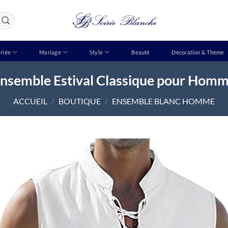
riée
Mariage
Style
Beauté
Décoration & Thème
nsemble Estival Classique pour Hom
ACCUEIL
/
BOUTIQUE
/
ENSEMBLE BLANC HOMME