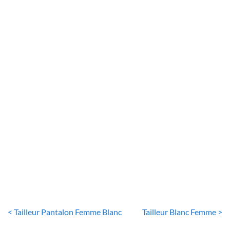
ENSEMBLE BLANC FREMME
Ensemble de costume d’affaires pour femme Col en V Robe
de bureau avec blazer à revers cranté
64
€
< Tailleur Pantalon Femme Blanc
Tailleur Blanc Femme >