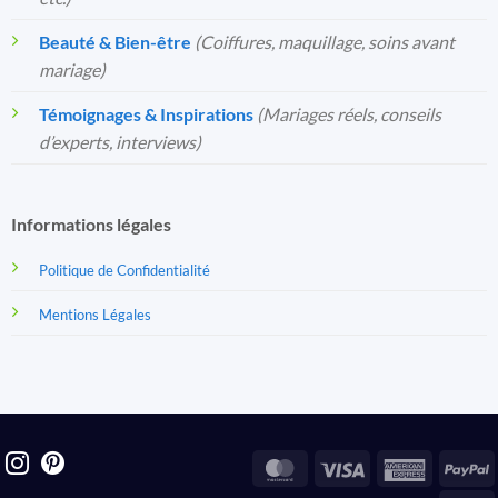
Beauté & Bien-être
(Coiffures, maquillage, soins avant
mariage)
Témoignages & Inspirations
(Mariages réels, conseils
d’experts, interviews)
Informations légales
Politique de Confidentialité
Mentions Légales
MasterCard
Visa
America
P
Express