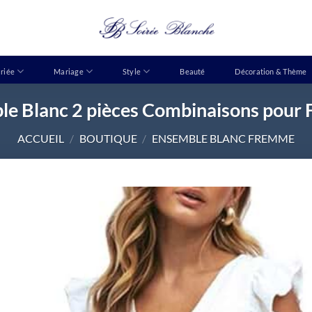
riée
Mariage
Style
Beauté
Décoration & Thème
le Blanc 2 pièces Combinaisons pour
ACCUEIL
/
BOUTIQUE
/
ENSEMBLE BLANC FREMME