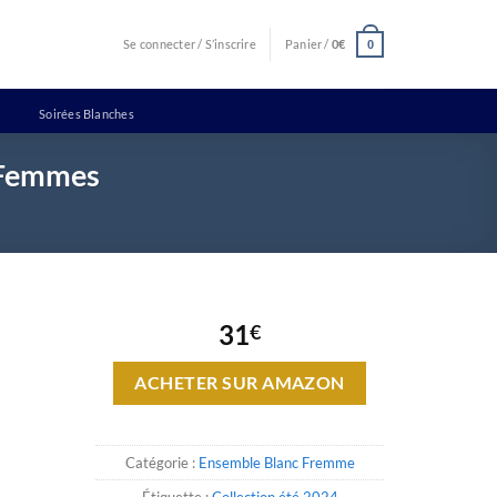
Se connecter / S’inscrire
Panier /
0
€
0
Soirées Blanches
 Femmes
31
€
ACHETER SUR AMAZON
Catégorie :
Ensemble Blanc Fremme
Étiquette :
Collection été 2024