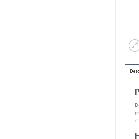
Desc
P
D
po
d’
H