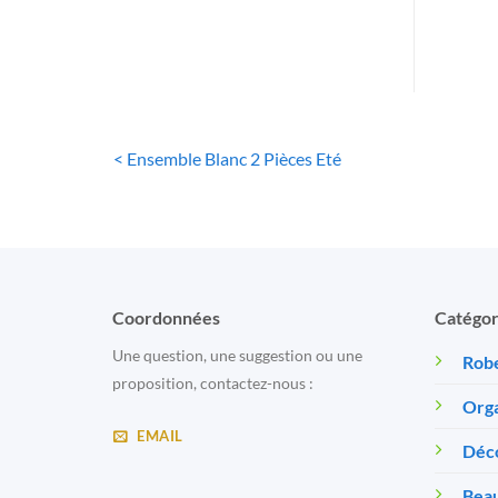
< Ensemble Blanc 2 Pièces Eté
Coordonnées
Catégor
Une question, une suggestion ou une
Robe
proposition, contactez-nous :
Orga
EMAIL
Déc
Beau