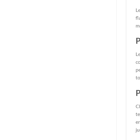
Le
fl
mo
P
Le
co
pe
to
P
C
te
en
ju