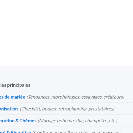
ies principales
s de mariée
(Tendances, morphologies, essayages, créateurs)
nisation
️
(Checklist, budget, rétroplanning, prestataires)
oration & Thèmes
(Mariage bohème, chic, champêtre, etc.)
té & Bien-être
(Coiffures, maquillage, soins avant mariage)