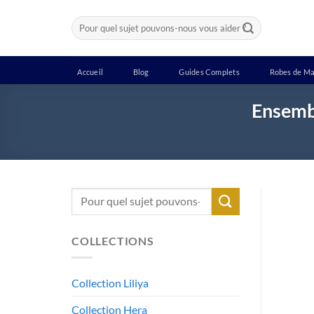
Passer
Recherche
au
pour :
contenu
Accueil
Blog
Guides Complets
Robes de Ma
Ensemb
Recherche
pour :
COLLECTIONS
Collection Liliya
Collection Hera