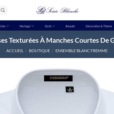
riée
Mariage
Style
Beauté
Décoration & Thème
es Texturées À Manches Courtes De 
ACCUEIL
/
BOUTIQUE
/
ENSEMBLE BLANC FREMME