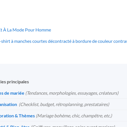
 Et À La Mode Pour Homme
irt à manches courtes décontracté à bordure de couleur contrasté
ies principales
s de mariée
(Tendances, morphologies, essayages, créateurs)
nisation
️
(Checklist, budget, rétroplanning, prestataires)
oration & Thèmes
(Mariage bohème, chic, champêtre, etc.)
té & Bien-être
(Coiffures, maquillage, soins avant mariage)