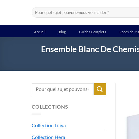
Passer
Recherche
au
pour :
contenu
Accueil
Blog
Guides Complets
Robes de Ma
Ensemble Blanc De Chemis
Recherche
pour :
COLLECTIONS
Collection Liliya
Collection Hera