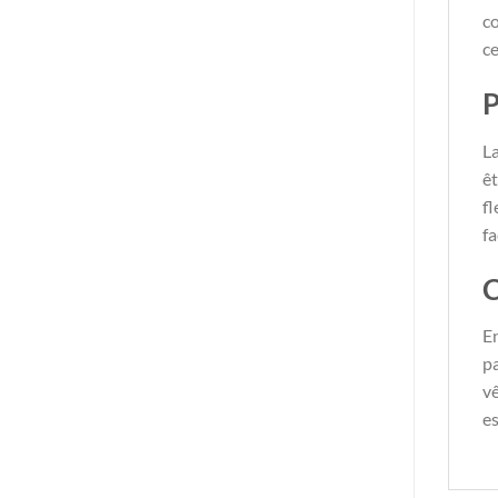
co
c
P
L
êt
fl
fa
C
En
pa
vê
es