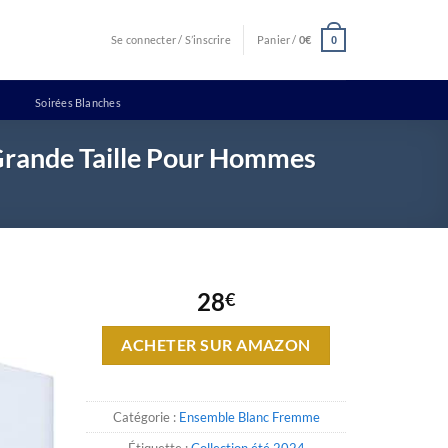
Se connecter / S’inscrire
Panier /
0
€
0
Soirées Blanches
Grande Taille Pour Hommes
28
€
ACHETER SUR AMAZON
Catégorie :
Ensemble Blanc Fremme
Étiquette :
Collection été 2024