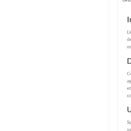
Desc
I
L
de
oc
D
Ce
ag
et
co
U
Sp
va