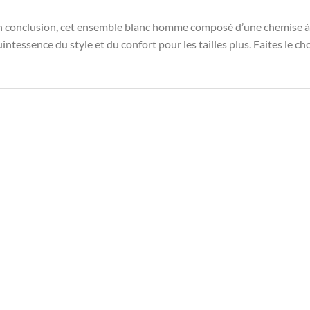
n conclusion, cet ensemble blanc homme composé d’une chemise à m
intessence du style et du confort pour les tailles plus. Faites le cho
EMBLE BLANC FREMME
ENSEMBLE BLANC FREMME
ENSEM
mble Pratique à 2
Chemise de nuit
Taill