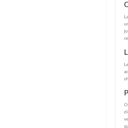
C
La
un
jo
c
L
Le
a
sh
P
Op
d’
ve
qu