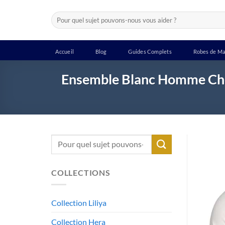
Passer
Recherche
au
pour :
contenu
Accueil
Blog
Guides Complets
Robes de Ma
Ensemble Blanc Homme Chemi
Recherche
pour :
COLLECTIONS
Collection Liliya
Collection Hera