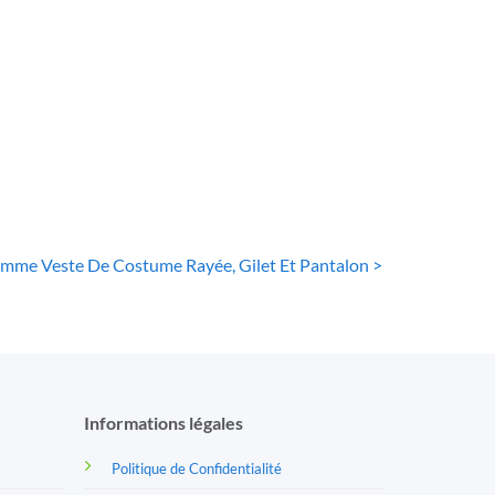
s pour Femmes
d’affaires pour femme
Col en V Robe de
73
€
bureau avec blazer à
revers cranté
64
€
emme Veste De Costume Rayée, Gilet Et Pantalon >
Informations légales
Politique de Confidentialité