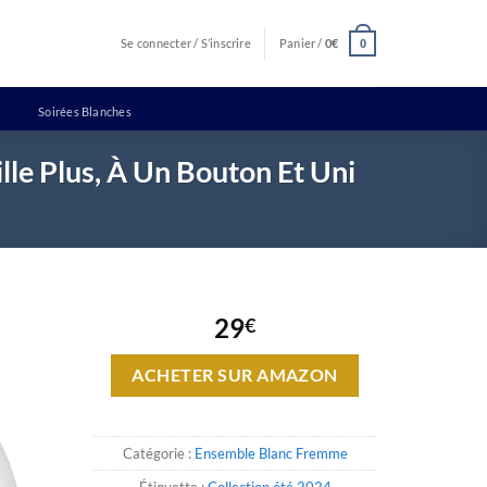
Se connecter / S’inscrire
Panier /
0
€
0
Soirées Blanches
le Plus, À Un Bouton Et Uni
29
€
ACHETER SUR AMAZON
Catégorie :
Ensemble Blanc Fremme
Étiquette :
Collection été 2024