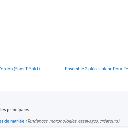
èces Pour Femme
douce avec poches
Pièce
65
€
36
€
rdon (Sans T-Shirt)
Ensemble 3 pièces blanc Pour F
ies principales
s de mariée
(Tendances, morphologies, essayages, créateurs)