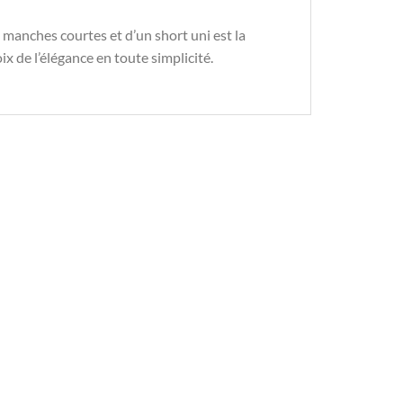
anches courtes et d’un short uni est la
ix de l’élégance en toute simplicité.
BLE BLANC FREMME
ENSEMBLE BLANC FREMME
eur de Ville à 2
Ensemble de costume