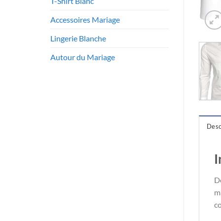
T-Shirt Blanc
Accessoires Mariage
Lingerie Blanche
Autour du Mariage
Desc
I
D
ma
co