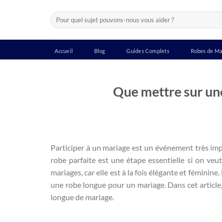
Passer
Recherche
au
pour :
contenu
Accueil
Blog
Guides Complets
Robes de Ma
Que mettre sur un
Participer à un mariage est un événement très impor
robe parfaite est une étape essentielle si on veu
mariages, car elle est à la fois élégante et féminine
une robe longue pour un mariage. Dans cet article, 
longue de mariage.