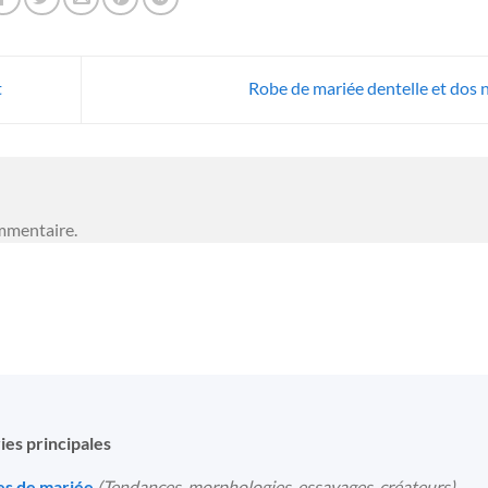
t
Robe de mariée dentelle et dos 
mmentaire.
ies principales
s de mariée
(Tendances, morphologies, essayages, créateurs)