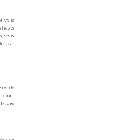
et vous
s hauts
s, vous
es, car
e marie
 donner
ts, des
Mais en