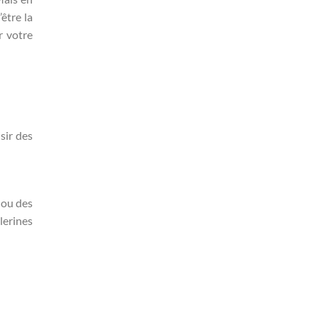
être la
r votre
sir des
 ou des
lerines