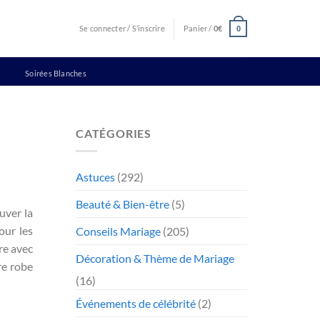
Se connecter / S’inscrire
Panier /
0
€
0
Soirées Blanches
CATÉGORIES
Astuces
(292)
Beauté & Bien-être
(5)
uver la
our les
Conseils Mariage
(205)
tre avec
Décoration & Thème de Mariage
re robe
(16)
Événements de célébrité
(2)