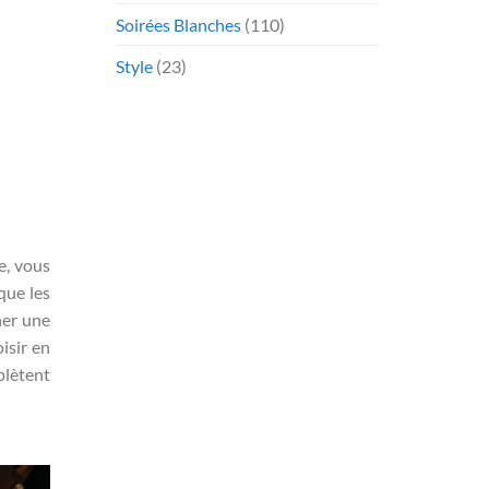
Soirées Blanches
(110)
Style
(23)
e, vous
que les
ner une
oisir en
plètent