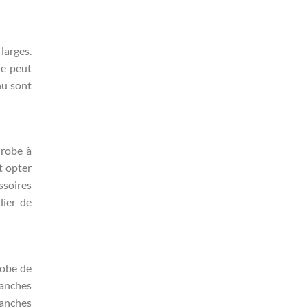
 larges.
le peut
nu sont
 robe à
t opter
ssoires
lier de
robe de
manches
manches