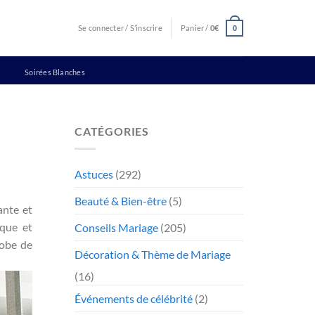
Se connecter / S’inscrire
Panier /
0
€
0
Soirées Blanches
CATÉGORIES
Astuces
(292)
Beauté & Bien-être
(5)
ante et
ique et
Conseils Mariage
(205)
robe de
Décoration & Thème de Mariage
(16)
Événements de célébrité
(2)