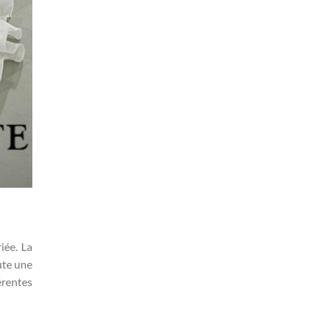
iée. La
ute une
érentes