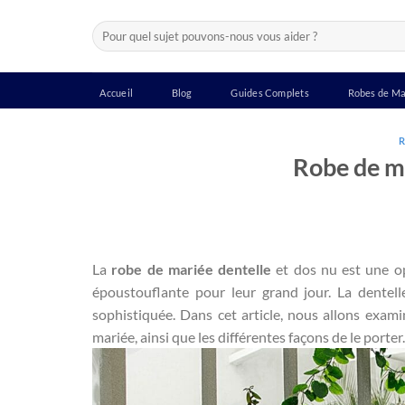
Passer
Recherche
au
pour :
contenu
Accueil
Blog
Guides Complets
Robes de Ma
R
Robe de ma
La
robe de mariée dentelle
et dos nu est une op
époustouflante pour leur grand jour. La dentel
sophistiquée. Dans cet article, nous allons exami
mariée, ainsi que les différentes façons de le porter.