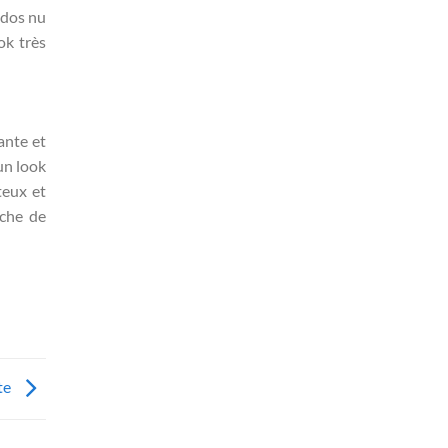
 dos nu
ok très
ante et
un look
teux et
uche de
te