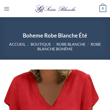
Passer
0
au
contenu
Boheme Robe Blanche Été
ACCUEIL
/
BOUTIQUE
/
ROBE BLANCHE
/
ROBE
BLANCHE BOHÈME