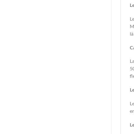
L
Le
Ma
là
C
La
50
fl
Le
Le
en
L