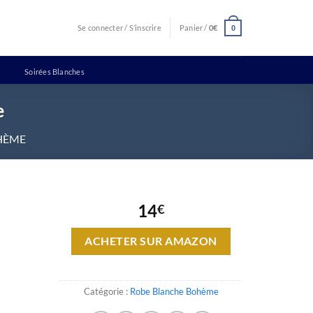
Se connecter / S’inscrire
Panier /
0
€
0
Soirées Blanches
e
HÈME
14
€
ACHETER SUR AMAZON
Catégorie :
Robe Blanche Bohème