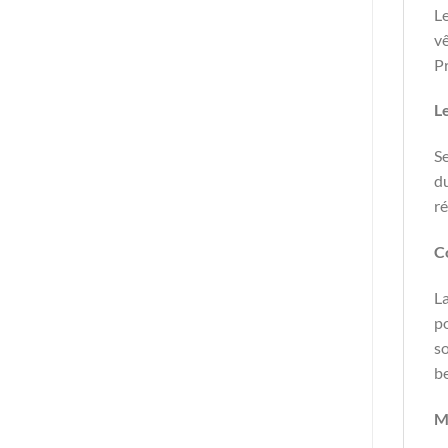
Le
vê
Pr
Le
Se
du
ré
C
La
po
so
be
M