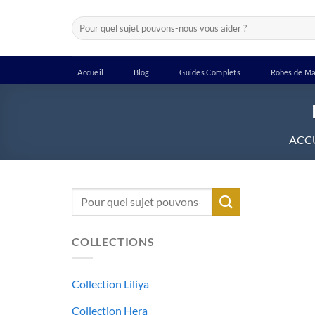
Passer
Recherche
au
pour :
contenu
Accueil
Blog
Guides Complets
Robes de Ma
ACC
Recherche
pour :
COLLECTIONS
Collection Liliya
Collection Hera