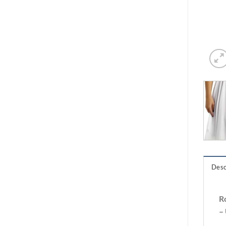
Desc
R
–