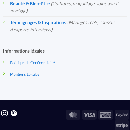
Beauté & Bien-être
(Coiffures, maquillage, soins avant
mariage)
Témoignages & Inspirations
(Mariages réels, conseils
d’experts, interviews)
Informations légales
Politique de Confidentialité
Mentions Légales
MasterCard
Visa
America
P
Express
S