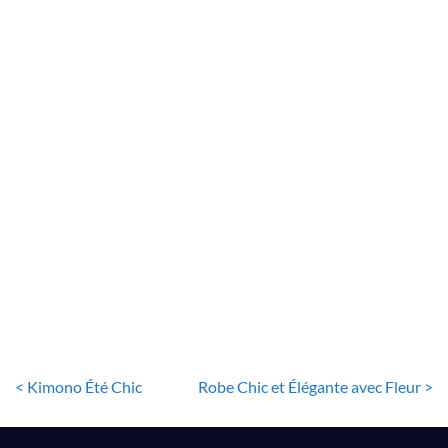
ROBE BLANCHE BOHÈME
Robe Maxi Blanche Boheme
15
€
< Kimono Été Chic
Robe Chic et Élégante avec Fleur >