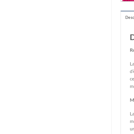
Desc
D
R
L
d’
c
m
M
La
mé
un