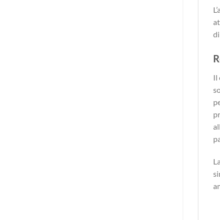
L’
at
di
R
Il
so
pe
pr
al
pa
La
si
am