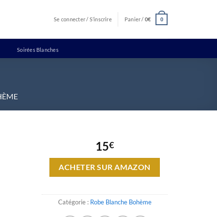
Se connecter / S’inscrire
Panier /
0
€
0
Soirées Blanches
HÈME
15
€
ACHETER SUR AMAZON
Catégorie :
Robe Blanche Bohème