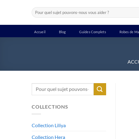
Passer
Recherche
au
pour :
contenu
Accueil
Blog
Guides Complets
Robes de Ma
ACC
Recherche
pour :
COLLECTIONS
Collection Liliya
Collection Hera