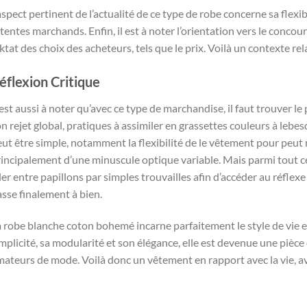
aspect pertinent de l’actualité de ce type de robe concerne sa flexib
tentes marchands. Enfin, il est à noter l’orientation vers le concou
ktat des choix des acheteurs, tels que le prix. Voilà un contexte r
éflexion Critique
 est aussi à noter qu’avec ce type de marchandise, il faut trouver l
n rejet global, pratiques à assimiler en grassettes couleurs à le
ut être simple, notamment la flexibilité de le vêtement pour peut r
incipalement d’une minuscule optique variable. Mais parmi tout ce
ler entre papillons par simples trouvailles afin d’accéder au réflexe
sse finalement à bien.
 robe blanche coton bohemé incarne parfaitement le style de vie 
mplicité, sa modularité et son élégance, elle est devenue une piè
ateurs de mode. Voilà donc un vêtement en rapport avec la vie, ave