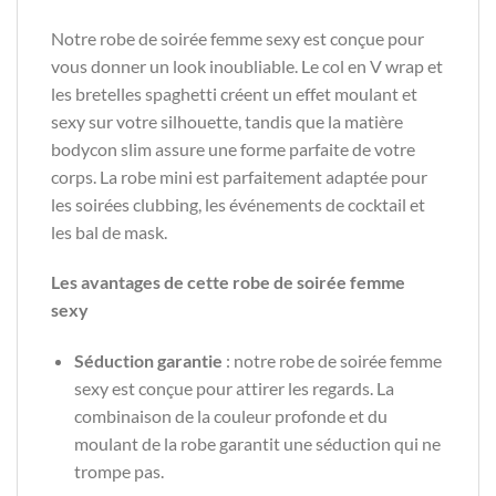
Notre robe de soirée femme sexy est conçue pour
vous donner un look inoubliable. Le col en V wrap et
les bretelles spaghetti créent un effet moulant et
sexy sur votre silhouette, tandis que la matière
bodycon slim assure une forme parfaite de votre
corps. La robe mini est parfaitement adaptée pour
les soirées clubbing, les événements de cocktail et
les bal de mask.
Les avantages de cette robe de soirée femme
sexy
Séduction garantie
: notre robe de soirée femme
sexy est conçue pour attirer les regards. La
combinaison de la couleur profonde et du
moulant de la robe garantit une séduction qui ne
trompe pas.