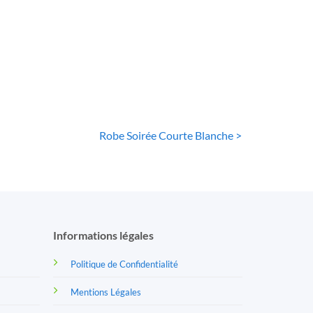
Courte
En Dentelle Sans
Manche
9
€
13
€
Robe Soirée Courte Blanche >
Informations légales
Politique de Confidentialité
Mentions Légales