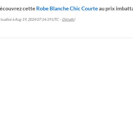
écouvrez cette
Robe Blanche Chic Courte
au prix imbatt
ctualisé à Aug 19, 2024 07:14:19 UTC –
Détails
)
BE BLANCHE COURTE
ROBE BLANCHE COURTE
ROBE
e Blanche Courte
Robe Blanche Courte
Robe B