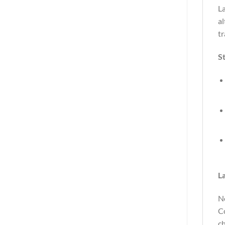
La
al
tr
S
L
No
Co
c