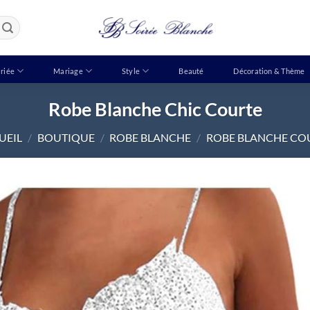
riée
Mariage
Style
Beauté
Décoration & Thème
Robe Blanche Chic Courte
UEIL
/
BOUTIQUE
/
ROBE BLANCHE
/
ROBE BLANCHE CO