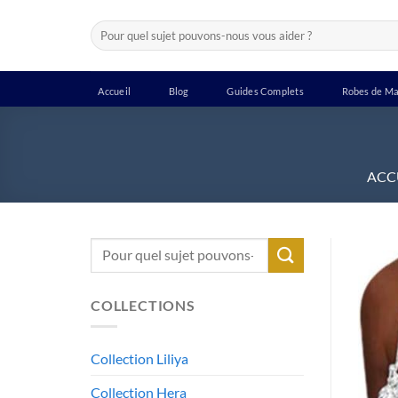
Passer
Recherche
au
pour :
contenu
Accueil
Blog
Guides Complets
Robes de Ma
ACC
Recherche
pour :
COLLECTIONS
Collection Liliya
Collection Hera