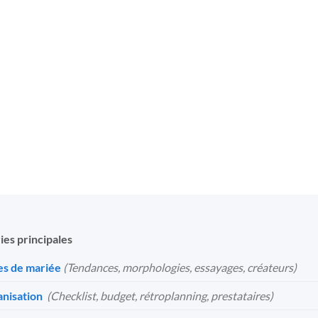
Grande Taille
Pour Cérémonie
12
€
11
€
ies principales
s de mariée
(Tendances, morphologies, essayages, créateurs)
nisation
️
(Checklist, budget, rétroplanning, prestataires)