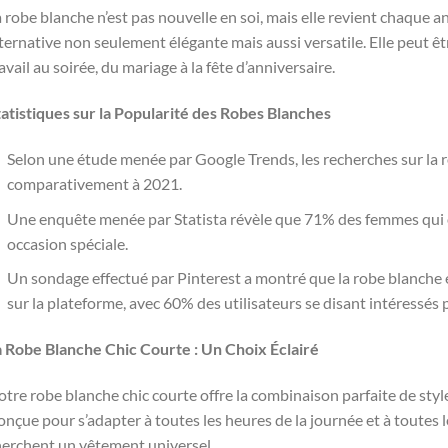
 robe blanche n’est pas nouvelle en soi, mais elle revient chaque a
ternative non seulement élégante mais aussi versatile. Elle peut ê
avail au soirée, du mariage à la fête d’anniversaire.
tatistiques sur la Popularité des Robes Blanches
Selon une étude menée par Google Trends, les recherches sur l
comparativement à 2021.
Une enquête menée par Statista révèle que 71% des femmes qui o
occasion spéciale.
Un sondage effectué par Pinterest a montré que la robe blanche e
sur la plateforme, avec 60% des utilisateurs se disant intéressés 
a Robe Blanche Chic Courte : Un Choix Éclairé
tre robe blanche chic courte offre la combinaison parfaite de style,
nçue pour s’adapter à toutes les heures de la journée et à toutes l
herchent un vêtement universel.