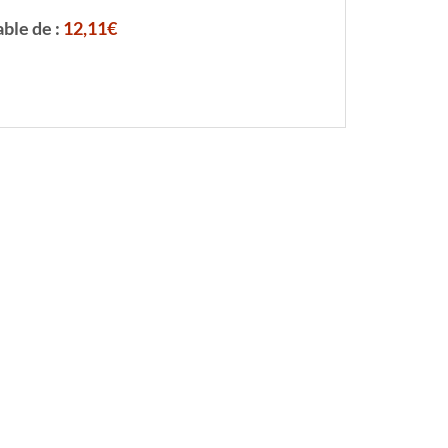
able de :
12,11€
 BLANCHE COURTE
ROBE BLANCHE COURTE
ustier Blanche
Robe Courte Blanche