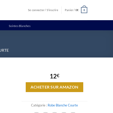
Se connecter / S’inscrire
Panier /
0
€
0
Soirées Blanches
URTE
12
€
ACHETER SUR AMAZON
Catégorie :
Robe Blanche Courte