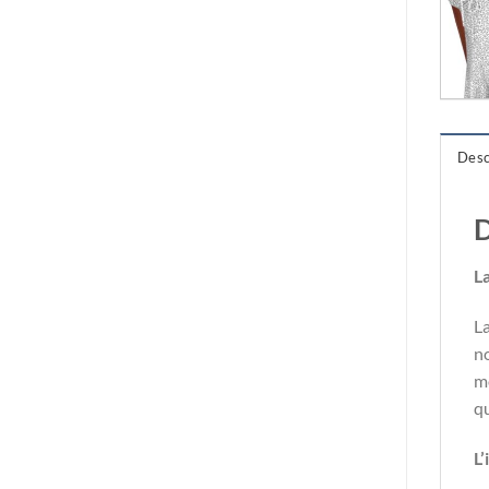
Desc
D
L
La
no
m
qu
L