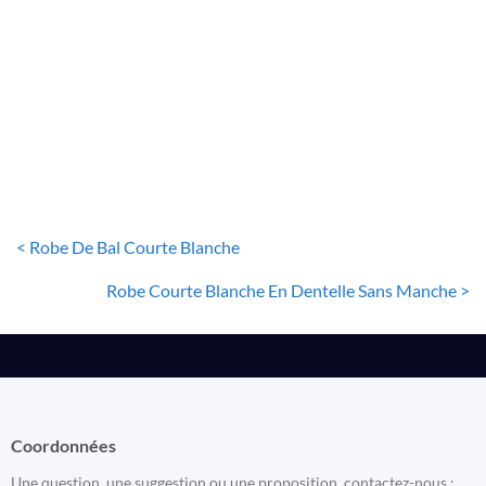
ROBE BLANCHE COURTE
Robe Courte Blanche En Dentelle Sans Manche
13
€
< Robe De Bal Courte Blanche
Robe Courte Blanche En Dentelle Sans Manche >
Coordonnées
Une question, une suggestion ou une proposition, contactez-nous :