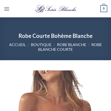
Passer
0
au
contenu
Robe Courte Bohème Blanche
ACCUEIL
/
BOUTIQUE
/
ROBE BLANCHE
/
ROBE
BLANCHE COURTE