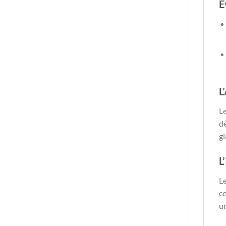
É
L
Le
dé
g
L
Le
co
u