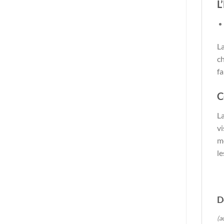
L
La
c
fa
C
La
vi
mo
le
D
(a