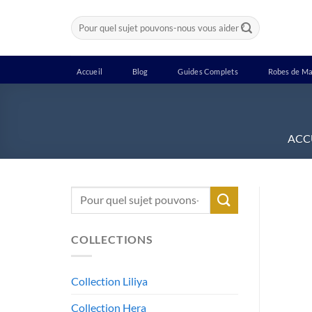
Passer
Recherche
au
pour :
contenu
Accueil
Blog
Guides Complets
Robes de Ma
ACC
Recherche
pour :
COLLECTIONS
Collection Liliya
Collection Hera