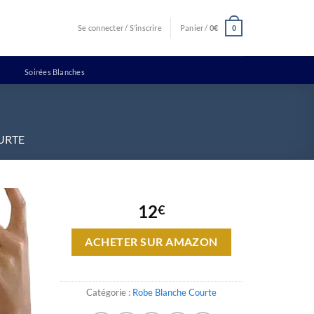
Se connecter / S’inscrire
Panier /
0
€
0
Soirées Blanches
URTE
12
€
ACHETER SUR AMAZON
Catégorie :
Robe Blanche Courte