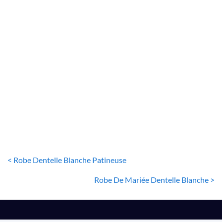
ROBE BLANCHE DENTELLE
Robe Blanche Dentelle Évasée
30
€
< Robe Dentelle Blanche Patineuse
Robe De Mariée Dentelle Blanche >