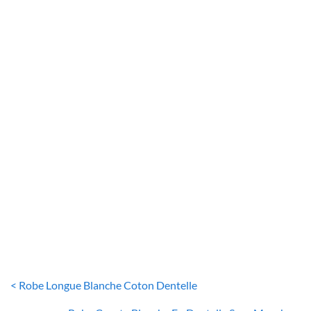
ROBE BLANCHE DENTELLE
Robe Blanche Dentelle Évasée
30
€
< Robe Longue Blanche Coton Dentelle