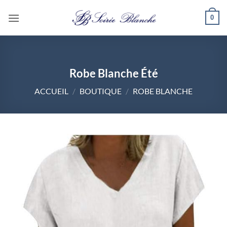
Passer
0
au
contenu
Robe Blanche Été
ACCUEIL
/
BOUTIQUE
/
ROBE BLANCHE