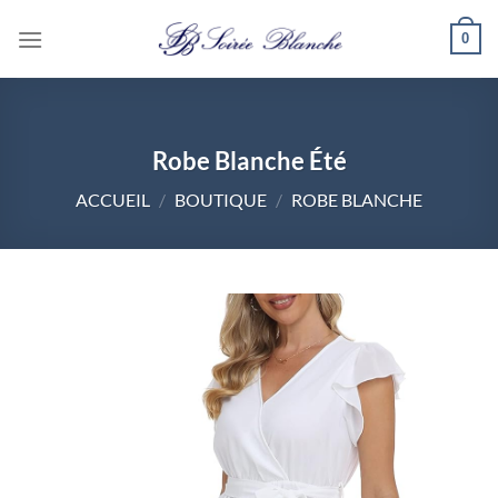
Passer
0
au
contenu
Robe Blanche Été
ACCUEIL
/
BOUTIQUE
/
ROBE BLANCHE