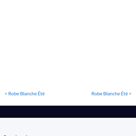
ROBE BLANCHE
Robe Blanche Femme
24
€
< Robe Blanche Été
Robe Blanche Été >