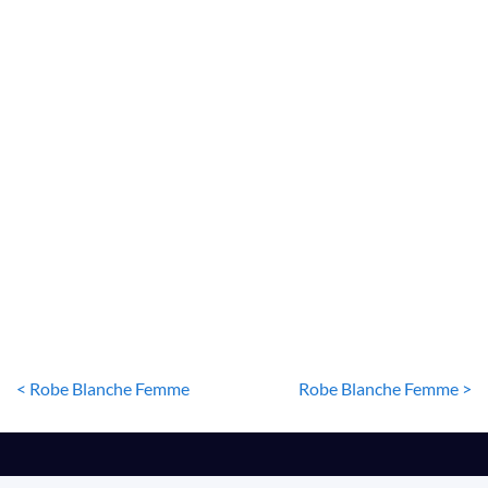
ROBE BLANCHE
Robe Blanche Femme
24
€
< Robe Blanche Femme
Robe Blanche Femme >