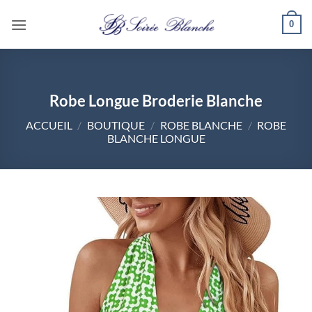
Passer
0
au
contenu
Robe Longue Broderie Blanche
ACCUEIL
/
BOUTIQUE
/
ROBE BLANCHE
/
ROBE
BLANCHE LONGUE