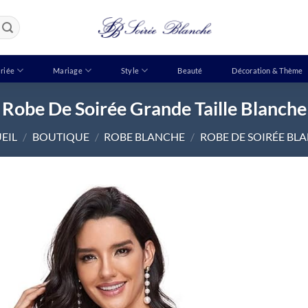
riée
Mariage
Style
Beauté
Décoration & Thème
Robe De Soirée Grande Taille Blanche
EIL
/
BOUTIQUE
/
ROBE BLANCHE
/
ROBE DE SOIRÉE BL