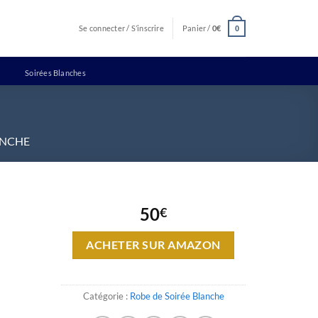
Se connecter / S’inscrire
Panier /
0
€
0
Soirées Blanches
ANCHE
50
€
ACHETER SUR AMAZON
Catégorie :
Robe de Soirée Blanche