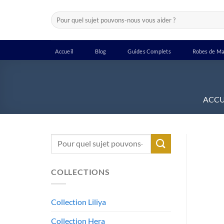
Passer
Recherche
au
pour :
contenu
Accueil
Blog
Guides Complets
Robes de Ma
ACCU
Recherche
pour :
COLLECTIONS
Collection Liliya
Collection Hera