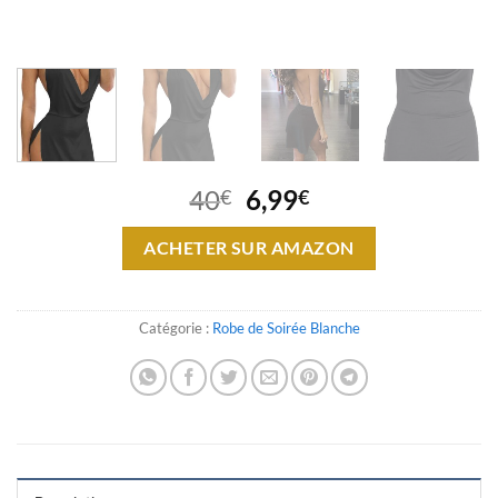
Le
Le
40
6,99
€
€
prix
prix
initial
actuel
ACHETER SUR AMAZON
était :
est :
40€.
6,99€.
Catégorie :
Robe de Soirée Blanche