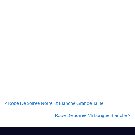
ROBE DE SOIRÉE BLANCHE
Robe Blanche Tenue De Soirée
11
€
< Robe De Soirée Noire Et Blanche Grande Taille
Robe De Soirée Mi Longue Blanche >