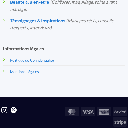
Beauté & Bien-être
(Coiffures, maquillage, soins avant
mariage)
Témoignages & Inspirations
(Mariages réels, conseils
d’experts, interviews)
Informations légales
Politique de Confidentialité
Mentions Légales
MasterCard
Visa
America
P
Express
S