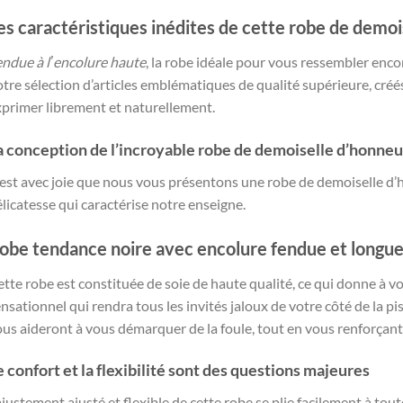
es caractéristiques inédites de cette robe de demo
endue à lʼencolure haute
, la robe idéale pour vous ressembler enco
tre sélection d’articles emblématiques de qualité supérieure, créé
xprimer librement et naturellement.
a conception de l’incroyable robe de demoiselle d’honneu
est avec joie que nous vous présentons une robe de demoiselle d’ho
licatesse qui caractérise notre enseigne.
obe tendance noire avec encolure fendue et longue
tte robe est constituée de soie de haute qualité, ce qui donne à vo
nsationnel qui rendra tous les invités jaloux de votre côté de la pis
us aideront à vous démarquer de la foule, tout en vous renforçant 
e confort et la flexibilité sont des questions majeures
ajustement ajusté et flexible de cette robe se plie facilement à toute