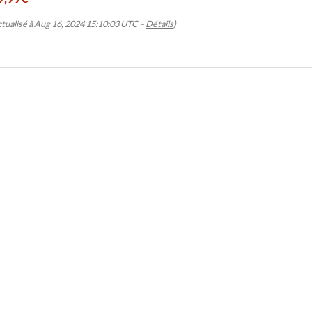
ctualisé à Aug 16, 2024 15:10:03 UTC –
Détails
)
ROBE DE DEMOISELLE D'HONNEUR
ROBE DE DEMOISELLE D'HONNEUR
e De Témoin Rose
Robe De Témoin
Robe 
Rouge
C
60
€