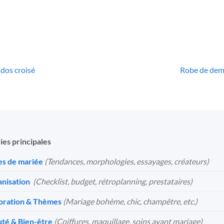
55
€
 dos croisé
Robe de demo
ies principales
s de mariée
(Tendances, morphologies, essayages, créateurs)
nisation
️
(Checklist, budget, rétroplanning, prestataires)
oration & Thèmes
(Mariage bohème, chic, champêtre, etc.)
té & Bien-être
(Coiffures, maquillage, soins avant mariage)