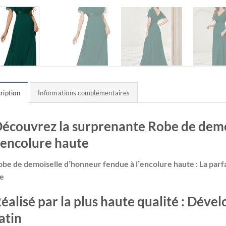
ription
Informations complémentaires
écouvrez la surprenante Robe de demo
ʼencolure haute
obe de demoiselle dʼhonneur fendue à lʼencolure haute : La parfa
ie
éalisé par la plus haute qualité : Dével
atin