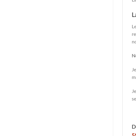
L
Le
re
n
N
Je
ma
Je
se
D
5