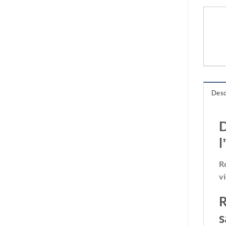
Desc
D
l
R
v
R
s