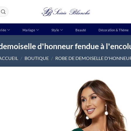
riée
Mariage
Style
Beauté
Décoration & Thème
demoiselle dʼhonneur fendue à lʼencol
ACCUEIL
/
BOUTIQUE
/
ROBE DE DEMOISELLE D'HONNEU