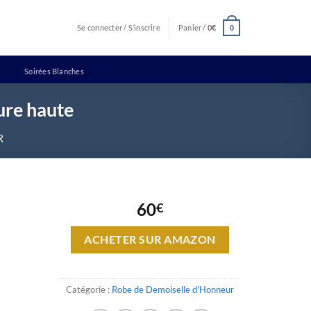
Se connecter / S’inscrire
Panier /
0
€
0
Soirées Blanches
ure haute
R
60
€
ACHETER SUR AMAZON
Catégorie :
Robe de Demoiselle d'Honneur