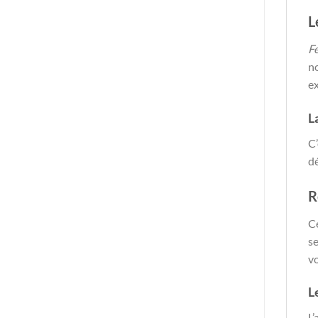
L
F
no
e
L
C’
dé
R
Ce
se
vo
L
L’