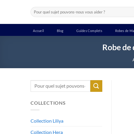
Passer
Recherche
au
pour :
contenu
Accueil
Blog
Guides Complets
Robes de Ma
Robe de 
Recherche
pour :
COLLECTIONS
Collection Liliya
Collection Hera