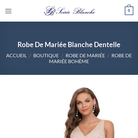
Passer
0
au
contenu
Robe De Mariée Blanche Dentelle
ACCUEIL
/
BOUTIQUE
/
ROBE DE MARIÉE
/
ROBE DE
MARIÉE BOHÈME