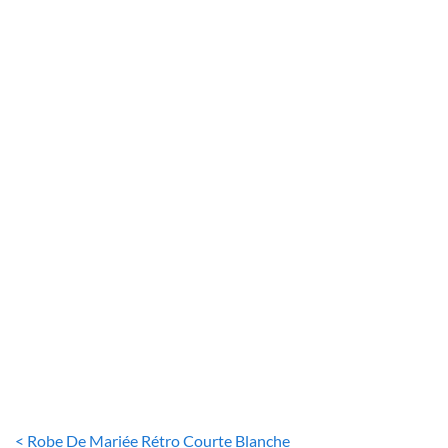
ROBE DE MARIÉE COURTE
Robe De Mariée Courte Scintillante à Traîne Détachable
29
€
< Robe De Mariée Rétro Courte Blanche