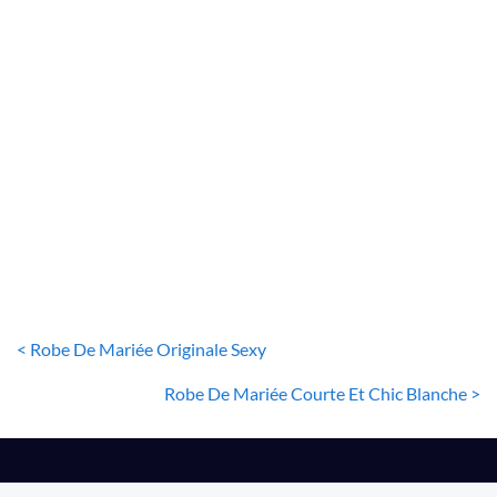
ROBE DE MARIÉE COURTE
Robe De Mariée Courte Scintillante à Traîne Détachable
29
€
< Robe De Mariée Originale Sexy
Robe De Mariée Courte Et Chic Blanche >