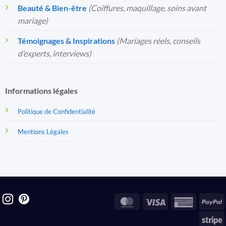
Beauté & Bien-être
(Coiffures, maquillage, soins avant
mariage)
Témoignages & Inspirations
(Mariages réels, conseils
d’experts, interviews)
Informations légales
Politique de Confidentialité
Mentions Légales
MasterCard
Visa
America
P
Express
S