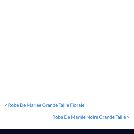
ROBE DE MARIÉE GRANDE TAILLE
Robe De Mariée Grande Taille Paillette
58
€
< Robe De Mariée Grande Taille Florale
Robe De Mariée Noire Grande Taille >