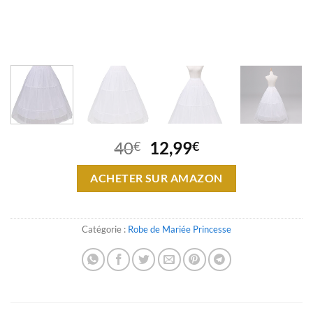
Le
Le
40
12,99
€
€
prix
prix
initial
actuel
ACHETER SUR AMAZON
était :
est :
40€.
12,99€.
Catégorie :
Robe de Mariée Princesse