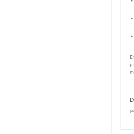
En
pi
ma
D
(a