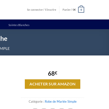
Se connecter / S’inscrire
Panier /
0
€
0
Soirées Blanches
che
IMPLE
68
€
ACHETER SUR AMAZON
Catégorie :
Robe de Mariée Simple