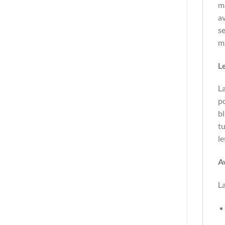
ma
av
se
ma
Le
La
po
bl
tu
le
A
La