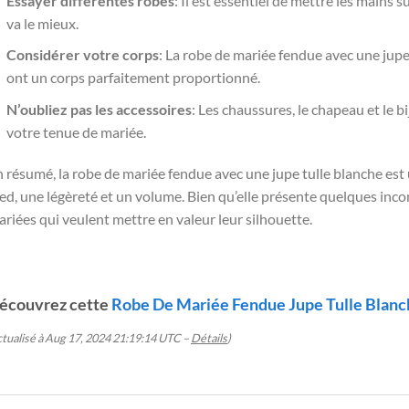
Essayer différentes robes
: Il est essentiel de mettre les mains 
va le mieux.
Considérer votre corps
: La robe de mariée fendue avec une jupe
ont un corps parfaitement proportionné.
N’oubliez pas les accessoires
: Les chaussures, le chapeau et le b
votre tenue de mariée.
 résumé, la robe de mariée fendue avec une jupe tulle blanche est 
ed, une légèreté et un volume. Bien qu’elle présente quelques incon
riées qui veulent mettre en valeur leur silhouette.
écouvrez cette
Robe De Mariée Fendue Jupe Tulle Blanc
ctualisé à Aug 17, 2024 21:19:14 UTC –
Détails
)