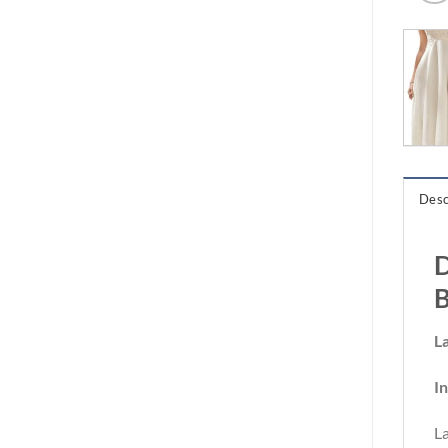
Desc
D
B
L
I
La