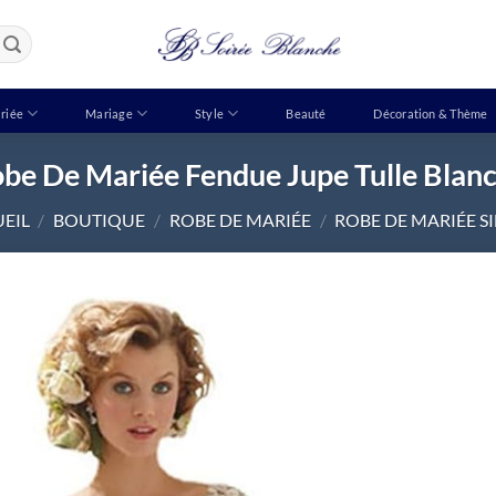
riée
Mariage
Style
Beauté
Décoration & Thème
be De Mariée Fendue Jupe Tulle Blan
EIL
/
BOUTIQUE
/
ROBE DE MARIÉE
/
ROBE DE MARIÉE S