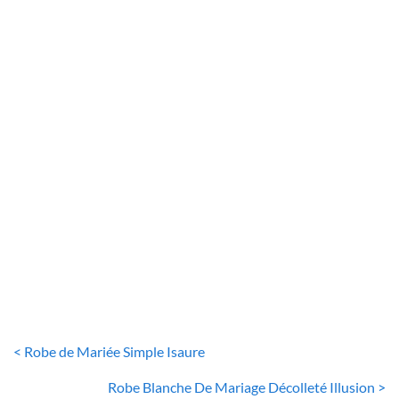
ROBE DE MARIÉE SIMPLE
Robe De Mariée Tulle Et Dentelle
32
€
< Robe de Mariée Simple Isaure
Robe Blanche De Mariage Décolleté Illusion >