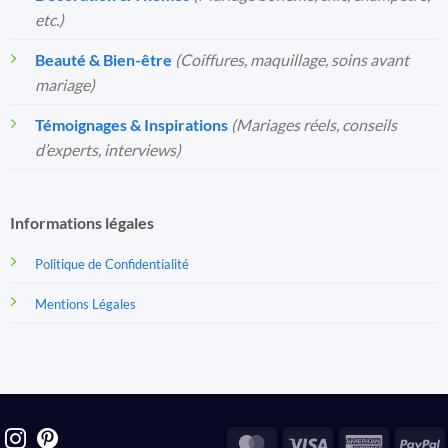
etc.)
Beauté & Bien-être
(Coiffures, maquillage, soins avant
mariage)
Témoignages & Inspirations
(Mariages réels, conseils
d’experts, interviews)
Informations légales
Politique de Confidentialité
Mentions Légales
MasterCard
Visa
America
P