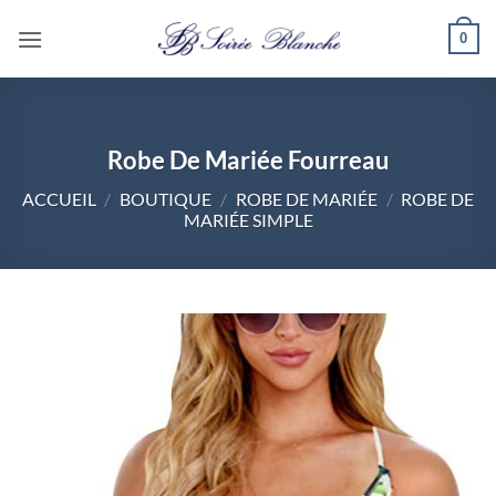
Passer
0
au
contenu
Robe De Mariée Fourreau
ACCUEIL
/
BOUTIQUE
/
ROBE DE MARIÉE
/
ROBE DE
MARIÉE SIMPLE