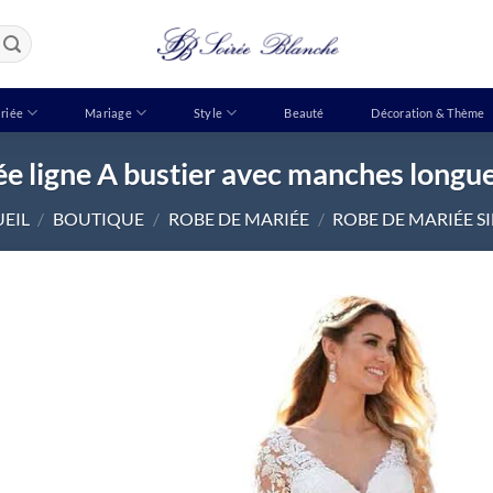
riée
Mariage
Style
Beauté
Décoration & Thème
e ligne A bustier avec manches longu
EIL
/
BOUTIQUE
/
ROBE DE MARIÉE
/
ROBE DE MARIÉE S