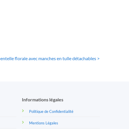
e De Mariée
Robe De Mariée Tulle
Civile
Et Dentelle
62
€
32
€
entelle florale avec manches en tulle détachables >
Informations légales
Politique de Confidentialité
Mentions Légales