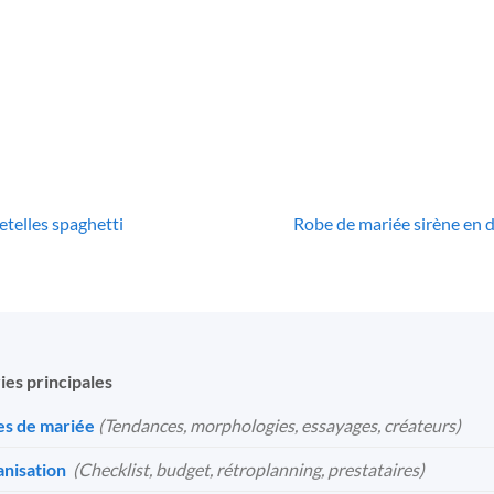
e De Mariée Chic
Robe De Mariée
Rob
Blanche
Bouffante Blanche
15
€
31
€
etelles spaghetti
Robe de mariée sirène en d
ies principales
s de mariée
(Tendances, morphologies, essayages, créateurs)
nisation
️
(Checklist, budget, rétroplanning, prestataires)