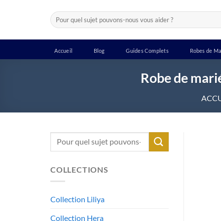
Passer
Recherche
au
pour :
contenu
Accueil
Blog
Guides Complets
Robes de Ma
Robe de marié
ACCU
Recherche
pour :
COLLECTIONS
Collection Liliya
Collection Hera