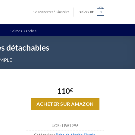
Se connecter / S’inscrire
Panier /
0
€
0
Soirées Blanches
es détachables
IMPLE
110
€
ACHETER SUR AMAZON
UGS :
HW1996
Catégories :
Robe de Mariée Simple
,