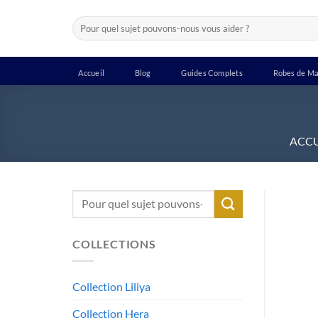
Passer
Recherche
au
pour :
contenu
Accueil
Blog
Guides Complets
Robes de Ma
ACCU
Recherche
pour :
COLLECTIONS
Collection Liliya
Collection Hera