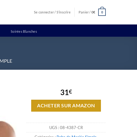
Se connecter / S’inscrire
Panier /
0
€
0
Soirées Blanches
IMPLE
31
€
ACHETER SUR AMAZON
UGS :
08-4387-CR
Catégories :
Robe de Mariée Simple
,