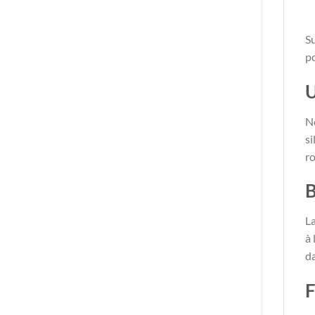
Su
po
U
N
si
ro
B
La
à 
da
F