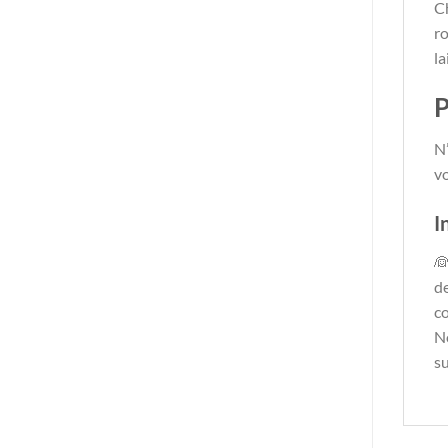
C
ro
la
P
N
vo
I
👰
de
c
No
s