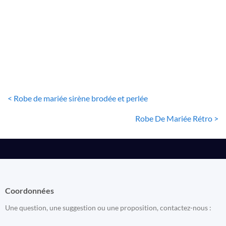
ROBE DE MARIÉE SIRÈNE
Robe De Mariée Sirène Style Boho
36
€
< Robe de mariée sirène brodée et perlée
Robe De Mariée Rétro >
Coordonnées
Une question, une suggestion ou une proposition, contactez-nous :