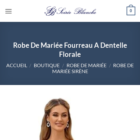
Passer
0
au
contenu
Robe De Mariée Fourreau A Dentelle
Florale
ACCUEIL
/
BOUTIQUE
/
ROBE DE MARIÉE
/
ROBE DE
MARIÉE SIRÈNE