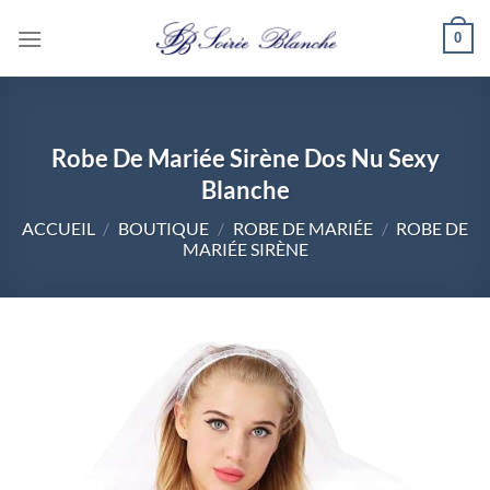
Passer
0
au
contenu
Robe De Mariée Sirène Dos Nu Sexy
Blanche
ACCUEIL
/
BOUTIQUE
/
ROBE DE MARIÉE
/
ROBE DE
MARIÉE SIRÈNE