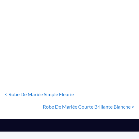
ROBE DE MARIÉE SIRÈNE
Robe De Mariée Sirène Style Boho
36
€
< Robe De Mariée Simple Fleurie
Robe De Mariée Courte Brillante Blanche >